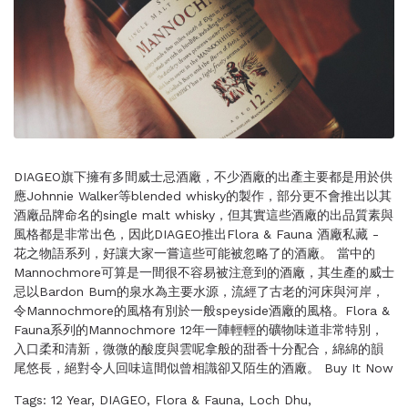
DIAGEO旗下擁有多間威士忌酒廠，不少酒廠的出產主要都是用於供
應Johnnie Walker等blended whisky的製作，部分更不會推出以其
酒廠品牌命名的single malt whisky，但其實這些酒廠的出品質素與
風格都是非常出色，因此DIAGEO推出Flora & Fauna 酒廠私藏 -
花之物語系列，好讓大家一嘗這些可能被忽略了的酒廠。 當中的
Mannochmore可算是一間很不容易被注意到的酒廠，其生產的威士
忌以Bardon Bum的泉水為主要水源，流經了古老的河床與河岸，
令Mannochmore的風格有別於一般speyside酒廠的風格。Flora &
Fauna系列的Mannochmore 12年一陣輕輕的礦物味道非常特別，
入口柔和清新，微微的酸度與雲呢拿般的甜香十分配合，綿綿的韻
尾悠長，絕對令人回味這間似曾相識卻又陌生的酒廠。 Buy It Now
Tags:
12 Year
,
DIAGEO
,
Flora & Fauna
,
Loch Dhu
,