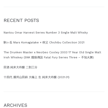
RECENT POSTS
Nantou Omar Harvest Series Number 3 Single Malt Whisky
駒ヶ岳 Mars Komagatake × 秩父 Chichibu Collection 2021
The Drunken Master x NeoGeo Cooley 2003 17 Year Old Single Malt
Irish Whiskey (SNK 餓狼傳說 Fatal Fury Series Three – 不知火舞)
田酒 純米大吟釀 二割三分
十四代 播州山田錦 大極上 生 純米大吟釀 (2021.01)
ARCHIVES