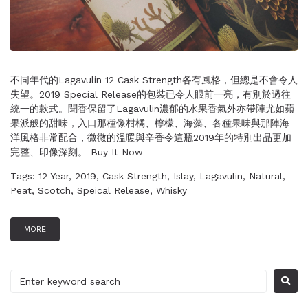
不同年代的Lagavulin 12 Cask Strength各有風格，但總是不會令人
失望。2019 Special Release的包裝已令人眼前一亮，有別於過往
統一的款式。聞香保留了Lagavulin濃郁的水果香氣外亦帶陣尤如蘋
果派般的甜味，入口那種像柑橘、檸檬、海藻、各種果味與那陣海
洋風格非常配合，微微的溫暖與辛香令這瓶2019年的特別出品更加
完整、印像深刻。 Buy It Now
Tags:
12 Year
,
2019
,
Cask Strength
,
Islay
,
Lagavulin
,
Natural
,
Peat
,
Scotch
,
Speical Release
,
Whisky
MORE