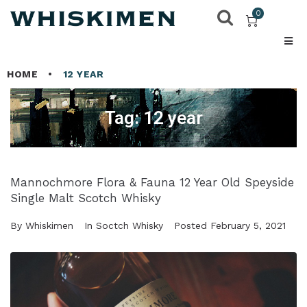
0
HOME
•
12 YEAR
Tag:
12 year
Mannochmore Flora & Fauna 12 Year Old Speyside
Single Malt Scotch Whisky
By
Whiskimen
In
Soctch Whisky
Posted
February 5, 2021