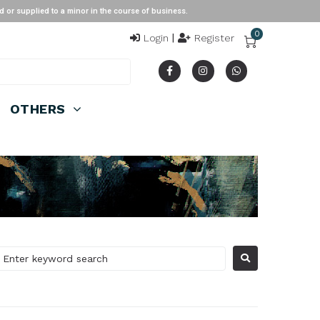
ied to a minor in the course of business.
0
Login
|
Register
OTHERS