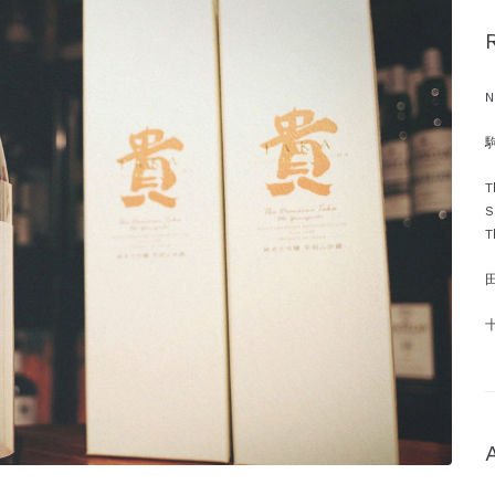
N
駒
T
S
T
十