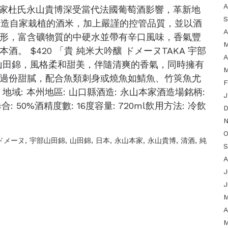
A
四代當家杜氏永山貴博深受當代法國葡萄酒影響，革新地
S
用酒造自家栽植的酒米，加上嚴謹的控管品質，並以酒
A
形，富含礦物質的中硬水並帶有辛口風味，香氣豐
M
 $420 「貴 純米大吟釀 ドメーヌTAKA 宇部
A
山田錦，風格柔和甜美，伴隨清爽的香氣，同時擁有
M
過份甜膩，配合魚類刺身或燒魚如鯖魚、竹筴魚尤
F
域: 本州地區: 山口縣酒造: 永山本家酒造場銘柄:
J
 50%酒精度數: 16度容量: 720ml飲用方法: 冷飲
D
N
O
ドメーヌ
,
宇部山田錦
,
山田錦
,
日本
,
永山本家
,
永山貴博
,
清酒
,
純
S
A
J
J
M
A
M