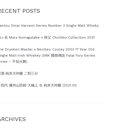
RECENT POSTS
antou Omar Harvest Series Number 3 Single Malt Whisky
ヶ岳 Mars Komagatake × 秩父 Chichibu Collection 2021
he Drunken Master x NeoGeo Cooley 2003 17 Year Old
ingle Malt Irish Whiskey (SNK 餓狼傳說 Fatal Fury Series
hree – 不知火舞)
田酒 純米大吟釀 二割三分
四代 播州山田錦 大極上 生 純米大吟釀 (2021.01)
ARCHIVES