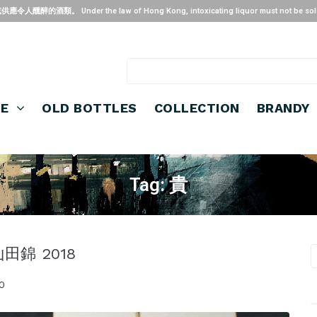
 the law of Hong Kong, intoxicating liquor must not be sold or suppl
SE
OLD BOTTLES
COLLECTION
BRANDY
Tag:
貴
田錦 2018
0