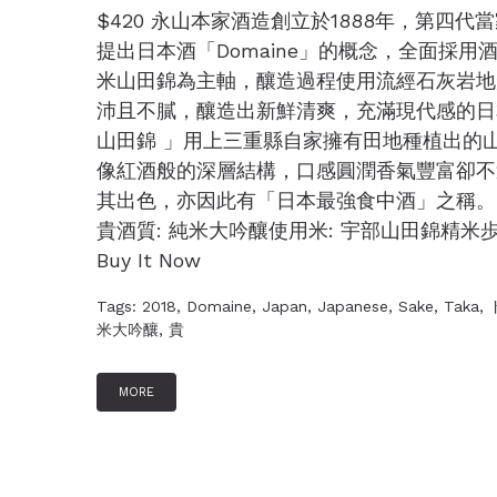
$420 永山本家酒造創立於1888年，第
提出日本酒「Domaine」的概念，全面採
米山田錦為主軸，釀造過程使用流經石灰岩地
沛且不膩，釀造出新鮮清爽，充滿現代感的日本酒。
山田錦 」用上三重縣自家擁有田地種植出的
像紅酒般的深層結構，口感圓潤香氣豐富卻不
其出色，亦因此有「日本最強食中酒」之稱。 地
貴酒質: 純米大吟釀使用米: 宇部山田錦精米歩合:
Buy It Now
Tags:
2018
,
Domaine
,
Japan
,
Japanese
,
Sake
,
Taka
,
米大吟釀
,
貴
MORE