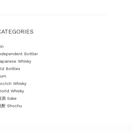
CATEGORIES
in
ndependent Bottler
apanese Whisky
ld Bottles
Rum
octch Whisky
orld Whisky
清酒 Sake
燒酎 Shochu