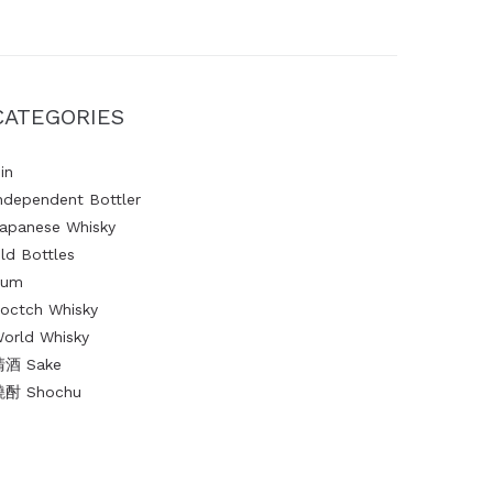
CATEGORIES
in
ndependent Bottler
apanese Whisky
ld Bottles
Rum
octch Whisky
orld Whisky
清酒 Sake
燒酎 Shochu