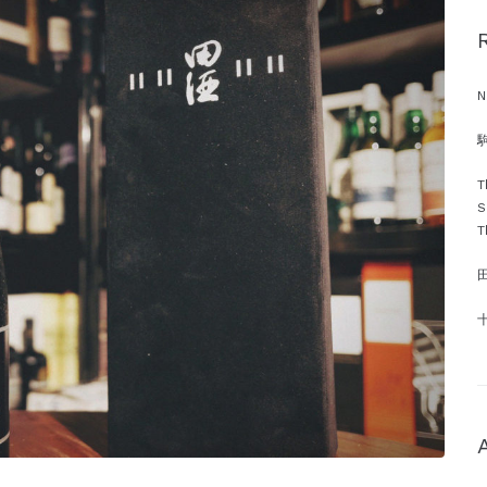
N
駒
T
S
T
十