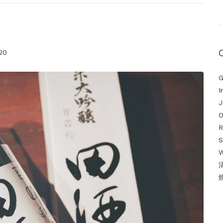
20
G
I
J
O
S
W