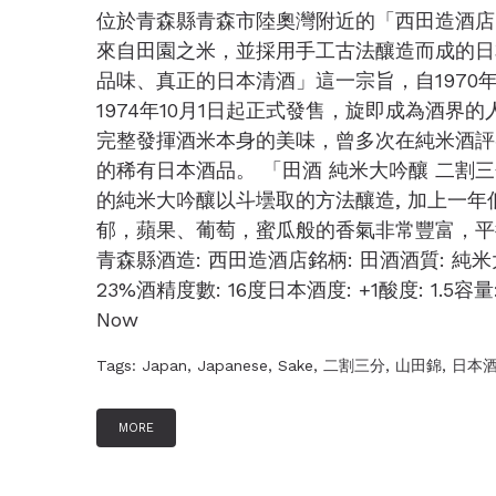
位於青森縣青森市陸奧灣附近的「西田造酒店
來自田園之米，並採用手工古法釀造而成的日
品味、真正的日本清酒」這一宗旨，自1970
1974年10月1日起正式發售，旋即成為酒
完整發揮酒米本身的美味，曾多次在純米酒評
的稀有日本酒品。 「田酒 純米大吟釀 二割三
的純米大吟釀以斗壜取的方法釀造, 加上一
郁，蘋果、葡萄，蜜瓜般的香氣非常豐富，平衡
青森縣酒造: 西田造酒店銘柄: 田酒酒質: 純
23%酒精度數: 16度日本酒度: +1酸度: 1.5容量:
Now
Tags:
Japan
,
Japanese
,
Sake
,
二割三分
,
山田錦
,
日本
MORE