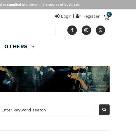
ied to a minor in the course of business.
0
Login
|
Register
OTHERS