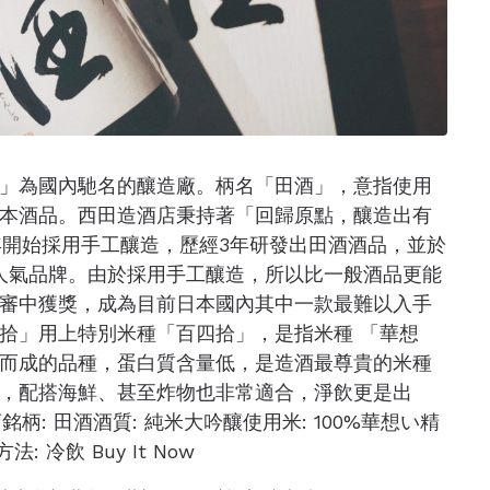
」為國內馳名的釀造廠。柄名「田酒」，意指使用
本酒品。西田造酒店秉持著「回歸原點，釀造出有
年開始採用手工釀造，歷經3年研發出田酒酒品，並於
界的人氣品牌。由於採用手工釀造，所以比一般酒品更能
審中獲獎，成為目前日本國內其中一款最難以入手
四拾」用上特別米種「百四拾」，是指米種 「華想
成的品種，蛋白質含​​量低，是造酒最尊貴的米種
，配搭海鮮、甚至炸物也非常適合，淨飲更是出
銘柄: 田酒酒質: 純米大吟釀使用米: 100%華想い精
: 冷飲 Buy It Now