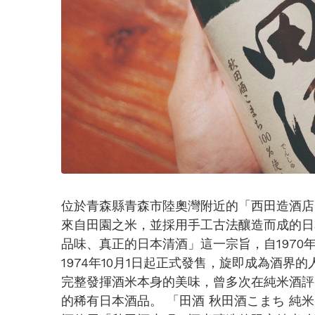
位於青森縣青森市陸奧灣附近的「西田造酒店
來自田園之米，並採用手工古法釀造而成的日
品味、真正的日本清酒」這一宗旨，自1970
1974年10月1日起正式發售，旋即成為酒
完整發揮酒米本身的美味，曾多次在純米酒評
的稀有日本酒品。 「田酒 秋田酒こまち 純