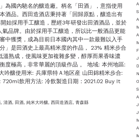
A
」為國內馳名的釀造廠。柄名「田酒」，意指使用
S
本酒品。西田造酒店秉持著「回歸原點，釀造出有
A
年開始採用手工釀造，歷經3年研發出田酒酒品，並於
M
界的人氣品牌。由於採用手工釀造，所以比一般酒品更能
A
審中獲獎，成為目前日本國內其中一款最難以入手
M
分」是田酒史上最高精米度的作品， 23% 精米步合
F
年低溫熟成，使風味更加複雜多變，醇厚而果香味濃
J
度極高，非常華麗的頂級作品 。 地域: 本州地區:
D
米大吟釀使用米: 兵庫県特Ａ地区産 山田錦精米歩合:
N
 720ml飲用方法: 冷飲製造日期：2021.02 Buy It
O
S
A
酒
,
清酒
,
田酒
,
純米大吟釀
,
西田造酒店
,
青森縣
J
J
M
A
M