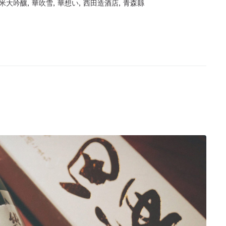
米大吟釀
,
華吹雪
,
華想い
,
西田造酒店
,
青森縣