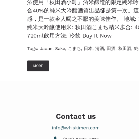
酒使用「秋田酒小町」酒米釀造的限定純米吟
合40%的純米大吟釀酒質出品卻是第一次。
感，是一款令人喝之不厭的美味佳作。 地域: 本
純米大吟釀使用米: 秋田酒こまち精米歩合: 40%酒
720ml飲用方法: 冷飲 Buy It Now
Tags:
Japan
,
Sake
,
こまち
,
日本
,
清酒
,
田酒
,
秋田酒
,
純
MORE
Contact us
info@whiskimen.com