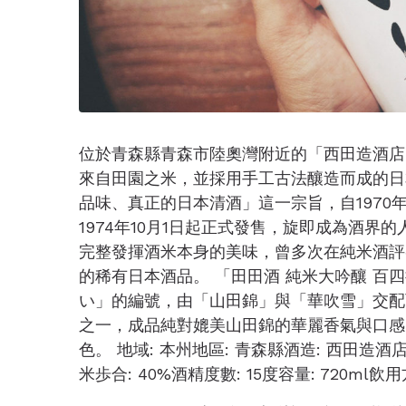
位於青森縣青森市陸奧灣附近的「西田造酒店
來自田園之米，並採用手工古法釀造而成的日
品味、真正的日本清酒」這一宗旨，自1970
1974年10月1日起正式發售，旋即成為酒
完整發揮酒米本身的美味，曾多次在純米酒評
的稀有日本酒品。 「田田酒 純米大吟釀 百
い」的編號，由「山田錦」與「華吹雪」交配而
之一，成品純對媲美山田錦的華麗香氣與口感
色。 地域: 本州地區: 青森縣酒造: 西田造酒店
米歩合: 40%酒精度數: 15度容量: 720ml飲用方法