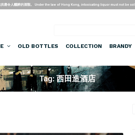
 the law of Hong Kong, intoxicating liquor must not be sold or suppl
SE
OLD BOTTLES
COLLECTION
BRANDY
Tag:
西田造酒店