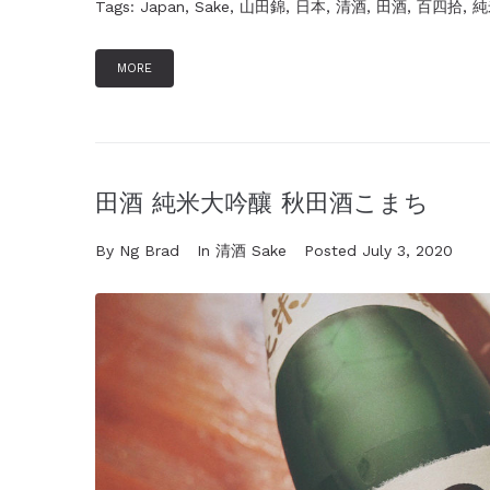
Tags:
Japan
,
Sake
,
山田錦
,
日本
,
清酒
,
田酒
,
百四拾
,
純
MORE
田酒 純米大吟釀 秋田酒こまち
By
Ng Brad
In
清酒 Sake
Posted
July 3, 2020