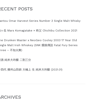
RECENT POSTS
antou Omar Harvest Series Number 3 Single Malt Whisky
ヶ岳 Mars Komagatake × 秩父 Chichibu Collection 2021
he Drunken Master x NeoGeo Cooley 2003 17 Year Old
ingle Malt Irish Whiskey (SNK 餓狼傳說 Fatal Fury Series
hree – 不知火舞)
田酒 純米大吟釀 二割三分
四代 播州山田錦 大極上 生 純米大吟釀 (2021.01)
ARCHIVES