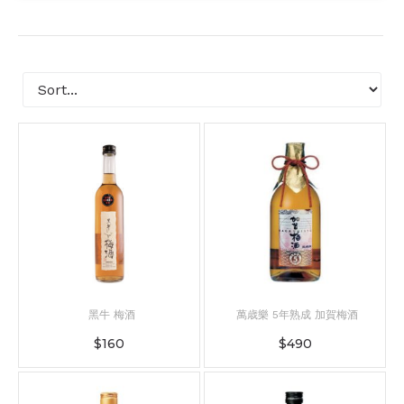
黑牛 梅酒
萬歳樂 5年熟成 加賀梅酒
$
160
$
490