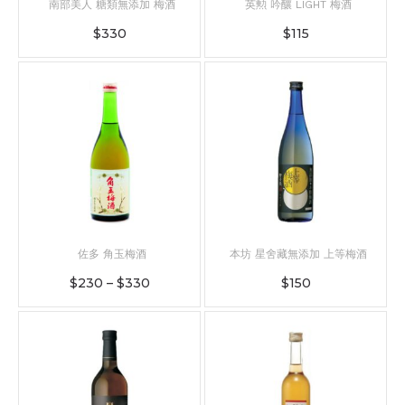
南部美人 糖類無添加 梅酒
英勲 吟釀 LIGHT 梅酒
$
330
$
115
佐多 角玉梅酒
本坊 星舍藏無添加 上等梅酒
$
230
–
$
330
$
150