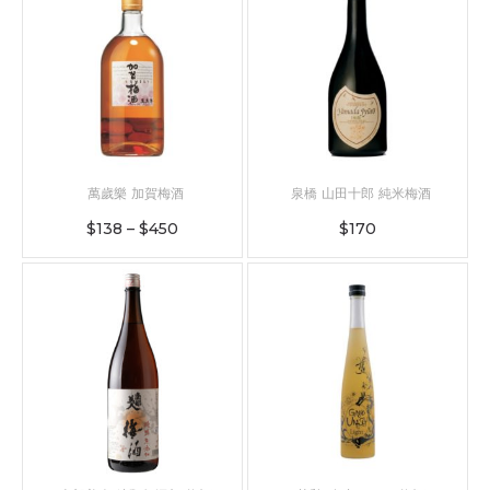
萬歲樂 加賀梅酒
泉橋 山田十郎 純米梅酒
$
138
–
$
450
$
170