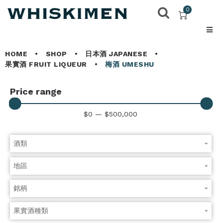
0
HOME
•
SHOP
•
日本酒 JAPANESE
•
果實酒 FRUIT LIQUEUR
•
梅酒 UMESHU
Price range
$
0
—
$
500,000