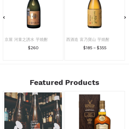
京屋 河童之誘水 芋燒酎
西酒造 富乃寶山 芋燒酎
$
260
$
185
–
$
355
Featured Products