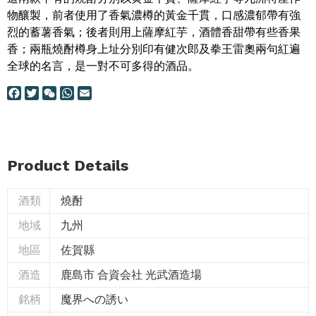
物釀製，前者使用了香氣濃樽的黃金千貫，口感濃郁帶有強
烈的蓄薯香氣；後者則用上薩摩紅芋，酒體香甜帶有些香果
香；兩瓶燒酎樽身上址分別印有健次郎及拳王雷奧兩句紅遍
全球的名言，是一對不可多得的酒品。
F
T
W
W
E
a
w
e
h
m
c
i
C
a
a
e
t
h
t
i
b
t
a
s
l
Product Details
o
e
t
A
o
r
p
k
p
燒酎
酒類
九州
地域
佐賀縣
地區
鹿島市 合資会社 光武酒造場
酒造
魔界への誘い
銘柄