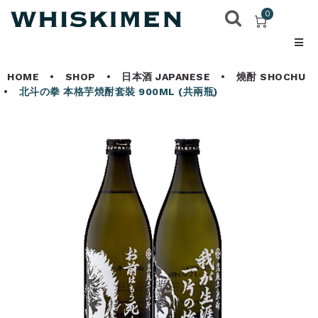
0
HOME
•
SHOP
•
日本酒 JAPANESE
•
燒酎 SHOCHU
•
北斗の拳 本格芋焼酎套裝 900ML (共兩瓶)