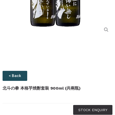
< Back
北斗の拳 本格芋焼酎套裝 900ml (共兩瓶)
STOCK ENQUIRY