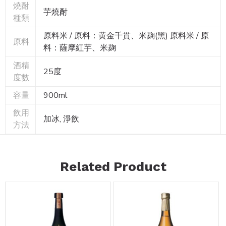
燒酎
芋燒酎
種類
原料米 / 原料：黄金千貫、米麹(黑) 原料米 / 原
原料
料：薩摩紅芋、米麹
酒精
25度
度數
900ml
容量
飲用
加冰, 淨飲
方法
Related Product