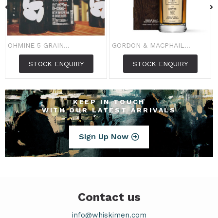
OHMINE 5 GRAIN...
GORDON & MACPHAIL...
STOCK ENQUIRY
STOCK ENQUIRY
KEEP IN TOUCH
WITH OUR LATEST ARRIVALS
Sign Up Now
Contact us
info@whiskimen.com